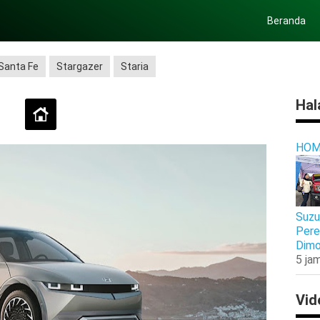
Beranda
Santa Fe
Stargazer
Staria
Hal
HOM
Suzu
Pere
Dimo
5 jam
Vid