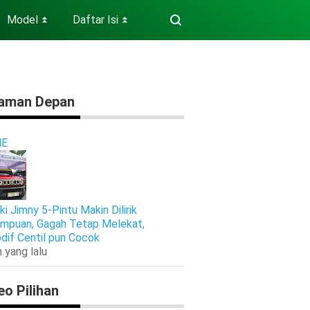
Model
Daftar Isi
⏬
⏬
aman Depan
E
ki Jimny 5-Pintu Makin Dilirik
mpuan, Gagah Tetap Melekat,
dif Centil pun Cocok
 yang lalu
eo Pilihan