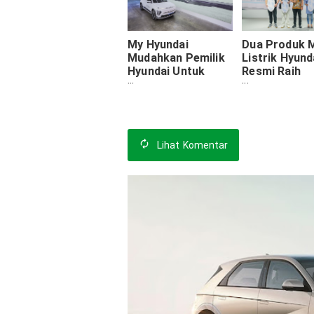
My Hyundai
Dua Produk M
Mudahkan Pemilik
Listrik Hyund
Hyundai Untuk
Resmi Raih
Merawat Dan
Penjualan Pos
Memudahkan
Selama GIIAS
Kegiatan Pemilik
Kendaraan Listrik
Lihat
Komentar