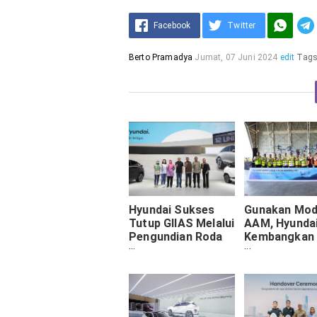
Facebook
Twitter
Berto Pramadya
Jumat, 07 Juni 2024
edit
Tag
Hyundai Sukses
Gunakan Mo
Tutup GIIAS Melalui
AAM, Hyundai
Pengundian Roda
Kembangkan
Keberuntungan
Transportasi
Udara Di
Kalimantan T