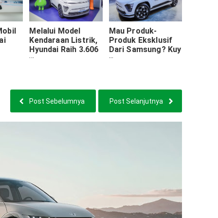
obil
Melalui Model
Mau Produk-
ai
Kendaraan Listrik,
Produk Eksklusif
Hyundai Raih 3.606
Dari Samsung? Kuy
itif
SPK Selama GIIAS
Kunjungi Booth
 2024
2024
Hyundai Di GIIAS
2024
Post Sebelumnya
Post Selanjutnya