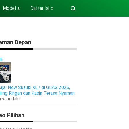
Model
Daftar Isi
⏬
⏬
aman Depan
E
ajal New Suzuki XL7 di GIIAS 2026,
ling Ringan dan Kabin Terasa Nyaman
 yang lalu
eo Pilihan