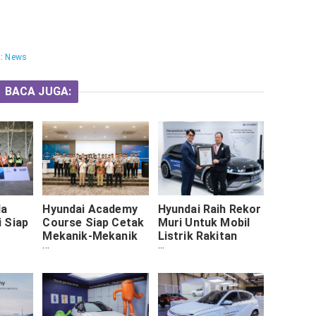
s:
News
BACA JUGA:
da
Hyundai Academy
Hyundai Raih Rekor
 Siap
Course Siap Cetak
Muri Untuk Mobil
Mekanik-Mekanik
Listrik Rakitan
Andal Guna
Yang Menempuh
Menangani Mobil
Perjalanan Jauh
imur
Listrik
Antar Negara
Tanpa Masalah