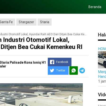
Beranda
Santa Fe
Stargazer
Staria
Hal
tri Otomotif Lokal, Hyundai Raih AEO Dari Ditjen Bea Cukai Kemenkeu RI
 Industri Otomotif Lokal,
 Ditjen Bea Cukai Kemenkeu RI
HOM
Facebook
Staria Palisade Kona Ioniq H1
aler
Twitter
Menj
Hand
1 jam
Vid