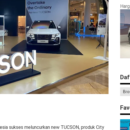
Harg
Daf
Bro
Fav
esia sukses meluncurkan new TUCSON, produk City