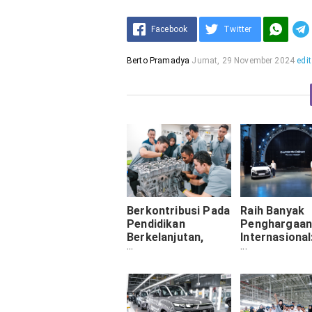
Facebook
Twitter
Berto Pramadya
Jumat, 29 November 2024
edit
Berkontribusi Pada
Raih Banyak
Pendidikan
Penghargaa
Berkelanjutan,
Internasional
Hyundai Luluskan
Hyundai Resm
Murid-Murid
Luncurkan N
Berprestasi Dari
Tucson Deng
Gen-2 Academy
Mesin Hybrid
Course