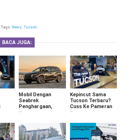
Tags:
News
,
Tucson
BACA JUGA:
Mobil Dengan
Kepincut Sama
n
Seabrek
Tucson Terbaru?
:
Penghargaan,
Cuss Ke Pameran
i
Tucson Sudah Bisa
Hyundai Di
ew
Melakukan Pre
Gandaria City
an
Booking Sebelum
Rilis