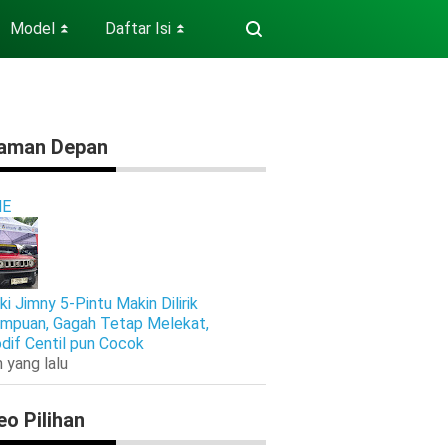
Model
Daftar Isi
⏬
⏬
aman Depan
E
ki Jimny 5-Pintu Makin Dilirik
mpuan, Gagah Tetap Melekat,
dif Centil pun Cocok
 yang lalu
eo Pilihan