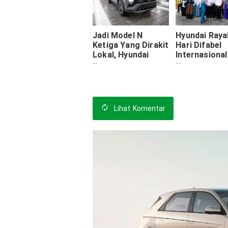
Jadi Model N
Hyundai Ray
Ketiga Yang Dirakit
Hari Difabel
Lokal, Hyundai
Internasional
Resmi Rakit Creta
Dengan
N Line Di Cikarang
Mengundang
Penyandang
Difabel Ke Pa
Lihat
Komentar