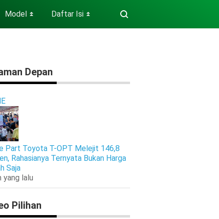
Model
Daftar Isi
⏬
⏬
aman Depan
E
e Part Toyota T-OPT Melejit 146,8
en, Rahasianya Ternyata Bukan Harga
h Saja
 yang lalu
eo Pilihan