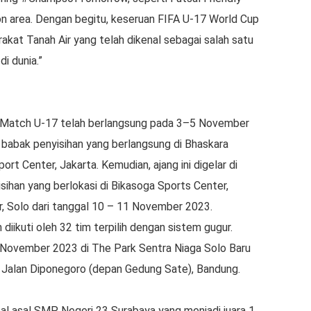
on area. Dengan begitu, keseruan FIFA U-17 World Cup
rakat Tanah Air yang telah dikenal sebagai salah satu
i dunia.”
 Match U-17 telah berlangsung pada 3–5 November
 babak penyisihan yang berlangsung di Bhaskara
ort Center, Jakarta. Kemudian, ajang ini digelar di
ihan yang berlokasi di Bikasoga Sports Center,
, Solo dari tanggal 10 – 11 November 2023.
iikuti oleh 32 tim terpilih dengan sistem gugur.
 November 2023 di The Park Sentra Niaga Solo Baru
 Jalan Diponegoro (depan Gedung Sate), Bandung.
sal asal SMP Negeri 23 Surabaya yang menjadi juara 1