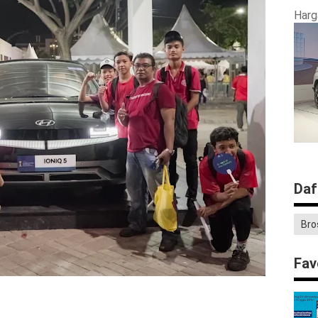
Harg
Daf
Bro
Fav