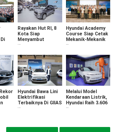
r
Rayakan Hut RI, 8
Hyundai Academy
Kota Siap
Course Siap Cetak
 Di
Menyambut
Mekanik-Mekanik
elalui
Festival Merdeka
Andal Guna
Berkendara
Menangani Mobil
n
Hyundai
Listrik
dai."
 Rekor
Hyundai Bawa Lini
Melalui Model
obil
Elektrifikasi
Kendaraan Listrik,
an
Terbaiknya Di GIIAS
Hyundai Raih 3.606
puh
Surabaya
SPK Selama GIIAS
auh
2024
a
ah