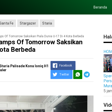
Beranda
Santa Fe
Stargazer
Staria
Hal
ps Of Tomorrow Saksikan Piala Dunia U-17 Di 4 Kota Berbeda
hamps Of Tomorrow Saksikan
Kota Berbeda
HOM
Facebook
Staria Palisade Kona Ioniq H1
aler
Twitter
Spar
Pers
Mura
5 jam
Vid