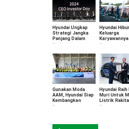
Hyundai Ungkap
Hyundai Hibu
Strategi Jangka
Keluarga
Panjang Dalam
Karyawannya
CEO Investor Day
Akhir Bulan M
Acara
"Kebersamaa
Keluarga Hyun
Gunakan Moda
Hyundai Raih
AAM, Hyundai Siap
Muri Untuk M
Kembangkan
Listrik Rakit
Transportasi
Yang Menem
Udara Di
Perjalanan J
Kalimantan Timur
Antar Negar
Tanpa Masal