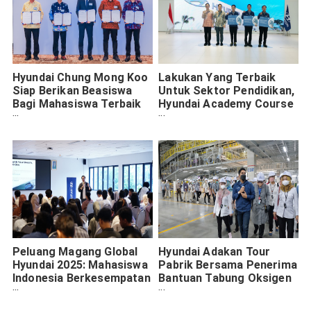
Hyundai Chung Mong Koo
Lakukan Yang Terbaik
Siap Berikan Beasiswa
Untuk Sektor Pendidikan,
Bagi Mahasiswa Terbaik
Hyundai Academy Course
Indonesia
Berikan Beasiswa Untuk 3
Alumnus Terbaik
Peluang Magang Global
Hyundai Adakan Tour
Hyundai 2025: Mahasiswa
Pabrik Bersama Penerima
Indonesia Berkesempatan
Bantuan Tabung Oksigen
ke Korea Selatan
dan Tenaga Medis