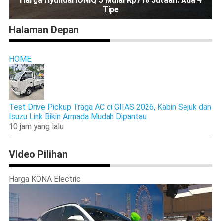
Harga Hyundai IONIQ 5 Mulai Rp718 Jutaan. Ada 4
Tipe
Halaman Depan
HOME
Test Drive Pickup Traga AC di GIIAS 2026, Kabin Sejuk dan
Isuzu Link Bikin Armada Mudah Dipantau
10 jam yang lalu
Video Pilihan
Harga KONA Electric