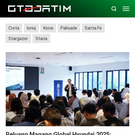
Creta
Ioniq
Kona
Palisade
Santa Fe
Stargazer
Staria
CSR
Peluang Magang Global Hyundai 2025: