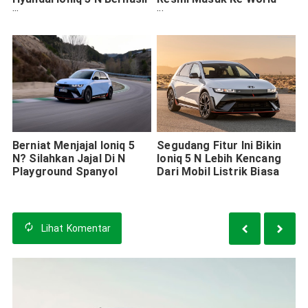
Memuaskan
Peformance Car 2024
Pengendaranya Di Taean
Berniat Menjajal Ioniq 5
Segudang Fitur Ini Bikin
N? Silahkan Jajal Di N
Ioniq 5 N Lebih Kencang
Playground Spanyol
Dari Mobil Listrik Biasa
Lihat
Komentar