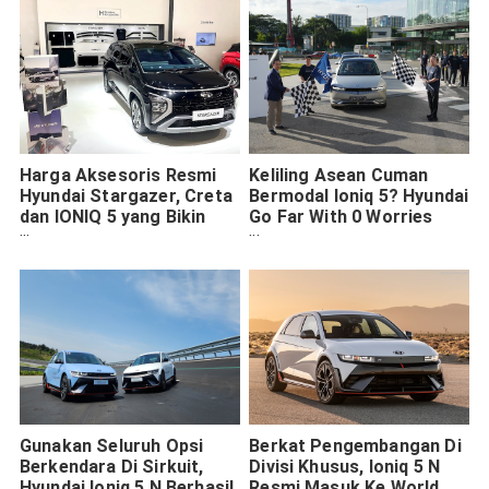
Harga Aksesoris Resmi
Keliling Asean Cuman
Hyundai Stargazer, Creta
Bermodal Ioniq 5? Hyundai
dan IONIQ 5 yang Bikin
Go Far With 0 Worries
Tampilan Makin Ciamik
Jawabannya
Gunakan Seluruh Opsi
Berkat Pengembangan Di
Berkendara Di Sirkuit,
Divisi Khusus, Ioniq 5 N
Hyundai Ioniq 5 N Berhasil
Resmi Masuk Ke World